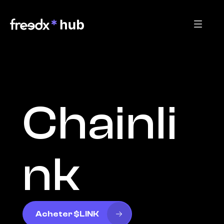
Chainli
nk
Acheter $LINK