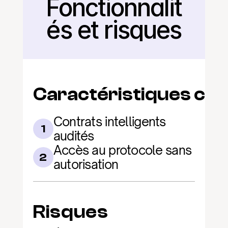
Fonctionnalit
Retour
és et risques
Caractéristiques clé
Contrats intelligents 
1
audités
Accès au protocole sans 
2
autorisation
Risques