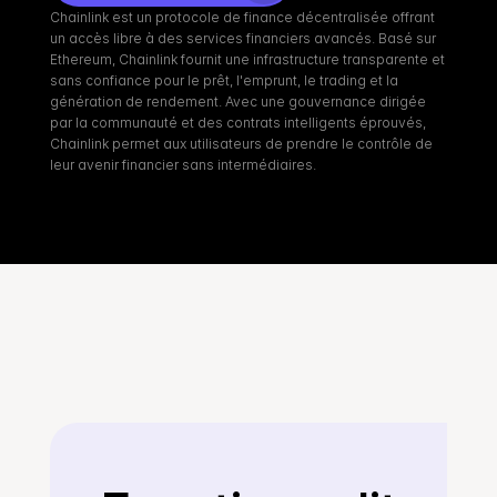
Chainlink est un protocole de finance décentralisée offrant 
un accès libre à des services financiers avancés. Basé sur 
Ethereum, Chainlink fournit une infrastructure transparente et 
sans confiance pour le prêt, l'emprunt, le trading et la 
génération de rendement. Avec une gouvernance dirigée 
par la communauté et des contrats intelligents éprouvés, 
Chainlink permet aux utilisateurs de prendre le contrôle de 
leur avenir financier sans intermédiaires.