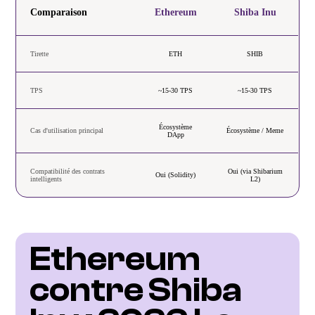
Comparaison
Ethereum
Shiba Inu
Tirette
ETH
SHIB
TPS
~15-30 TPS
~15-30 TPS
Écosystème
Cas d'utilisation principal
Écosystème / Meme
DApp
Compatibilité des contrats
Oui (via Shibarium
Oui (Solidity)
intelligents
L2)
Ethereum 
contre Shiba 