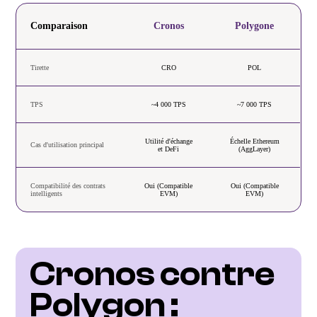
Comparaison
Cronos
Polygone
Tirette
CRO
POL
TPS
~4 000 TPS
~7 000 TPS
Utilité d'échange
Échelle Ethereum
Cas d'utilisation principal
et DeFi
(AggLayer)
Compatibilité des contrats
Oui (Compatible
Oui (Compatible
intelligents
EVM)
EVM)
Cronos contre 
Polygon : 