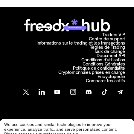
Join campaign
Traders VIP
Centre de support
Informations sur le trading et les transactions
Règles de Trading
Taux de change
Document API
Conditions d'utilisation
Conditions Générales
Politique de confidentialité
Cryptomonnaies prises en charge
Encyclopédie
Comparer les actifs
Support Client
We use cookies and similar technologies to improve your
@ Freedx 2026
support@freedx.com
experience, analyze traffic, and serve personalized content.
Please choose your preferences below.