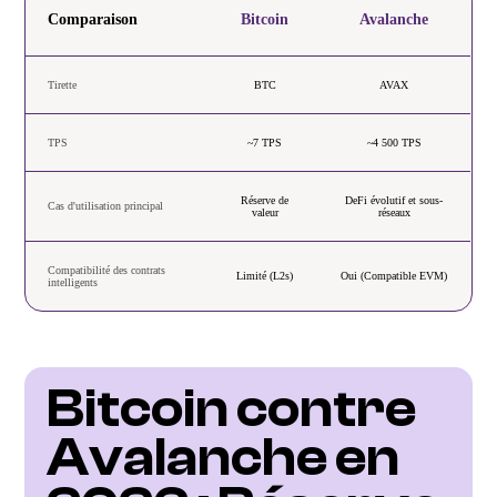
Comparaison
Bitcoin
Avalanche
Tirette
BTC
AVAX
TPS
~7 TPS
~4 500 TPS
Réserve de
DeFi évolutif et sous-
Cas d'utilisation principal
valeur
réseaux
Compatibilité des contrats
Limité (L2s)
Oui (Compatible EVM)
intelligents
Bitcoin contre 
Avalanche en 