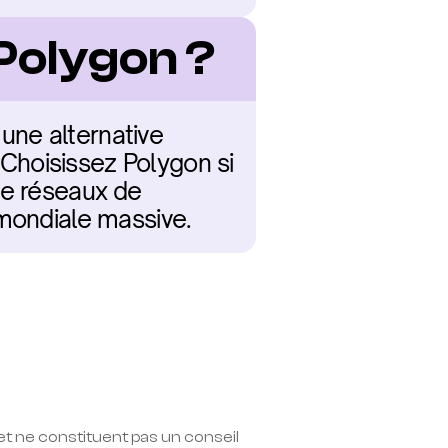
 Polygon ?
ne alternative 
hoisissez Polygon si 
e réseaux de 
 mondiale massive.
t ne constituent pas un conseil 