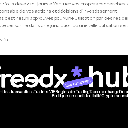
. Vous devez toujours effectuer vos propres recherches a
ponsable de vos actions et décisions d'investissement.
 destinés, ni approuvés pour une utilisation par des réside
te personne dans une juridiction où une telle utilisation sera
rvés
Join campaign
et les transactions
Traders VIP
Règles de Trading
Taux de change
Doc
Politique de confidentialité
Cryptomonnai