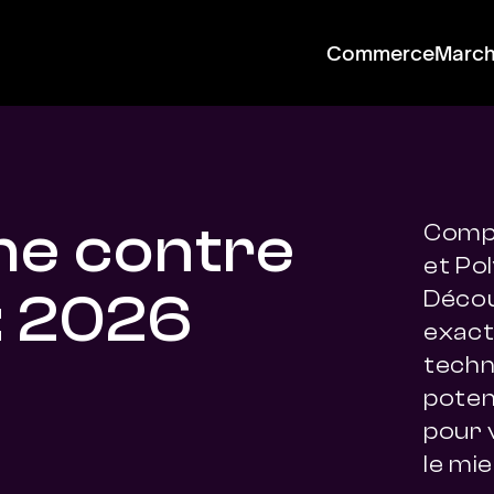
Commerce
Marc
he contre
Compa
et Pol
: 2026
Décou
exact
techno
poten
pour 
le mie