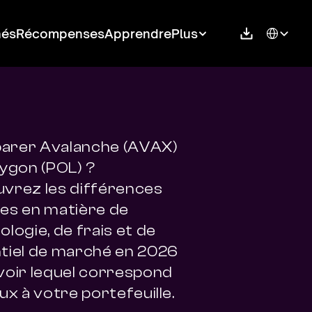
Select Langu
hés
Récompenses
Apprendre
Plus
rer Avalanche (AVAX) 
ygon (POL) ? 
vrez les différences 
es en matière de 
logie, de frais et de 
tiel de marché en 2026 
voir lequel correspond 
ux à votre portefeuille.