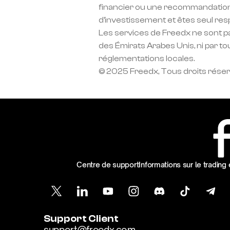
financier ou une recommandation
d'investissement et êtes seul res
Les services de Freedx ne sont pas
des Émirats Arabes Unis, ni par tou
réglementations locales.
© 2025 Freedx, Tous droits rése
Centre de support
Informations sur le trading 
Support Client
support@freedx.com