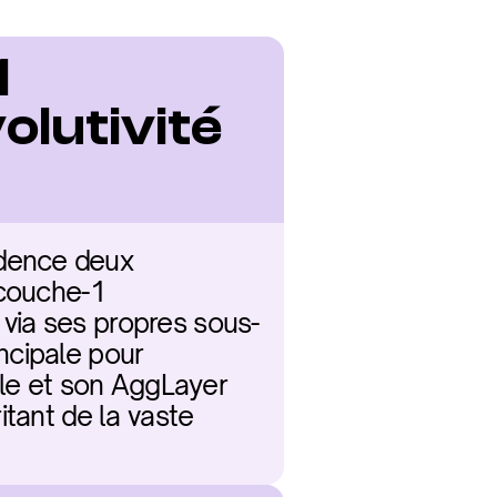
 
lutivité 
dence deux 
couche-1 
via ses propres sous-
cipale pour 
lle et son AggLayer 
tant de la vaste 