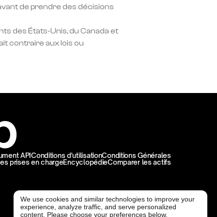
vant de prendre des décisions 
nts des États-Unis, du Canada et 
it contraire aux lois ou 
ument API
Conditions d'utilisation
Conditions Générales
es prises en charge
Encyclopédie
Comparer les actifs
We use cookies and similar technologies to improve your
experience, analyze traffic, and serve personalized
@ Freedx 2026
content. Please choose your preferences below.