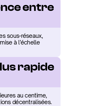
ence entre 
es sous-réseaux, 
ise à l'échelle 
lus rapide 
ieures au centime, 
tions décentralisées.