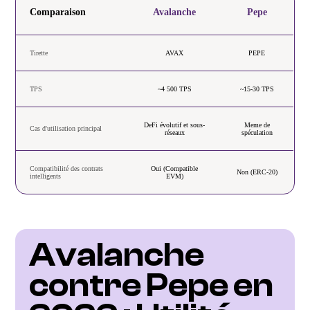
Comparaison
Avalanche
Pepe
Tirette
AVAX
PEPE
TPS
~4 500 TPS
~15-30 TPS
DeFi évolutif et sous-
Meme de
Cas d'utilisation principal
réseaux
spéculation
Compatibilité des contrats
Oui (Compatible
Non (ERC-20)
intelligents
EVM)
Avalanche 
contre Pepe en 