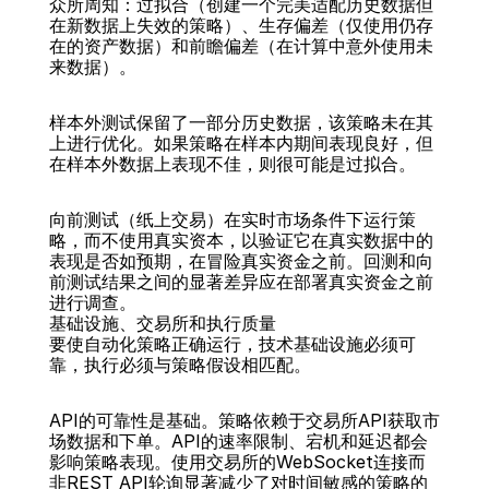
众所周知：过拟合（创建一个完美适配历史数据但
在新数据上失效的策略）、生存偏差（仅使用仍存
在的资产数据）和前瞻偏差（在计算中意外使用未
来数据）。
样本外测试保留了一部分历史数据，该策略未在其
上进行优化。如果策略在样本内期间表现良好，但
在样本外数据上表现不佳，则很可能是过拟合。
向前测试（纸上交易）在实时市场条件下运行策
略，而不使用真实资本，以验证它在真实数据中的
表现是否如预期，在冒险真实资金之前。回测和向
前测试结果之间的显著差异应在部署真实资金之前
进行调查。
基础设施、交易所和执行质量
要使自动化策略正确运行，技术基础设施必须可
靠，执行必须与策略假设相匹配。
API的可靠性是基础。策略依赖于交易所API获取市
场数据和下单。API的速率限制、宕机和延迟都会
影响策略表现。使用交易所的WebSocket连接而
非REST API轮询显著减少了对时间敏感的策略的