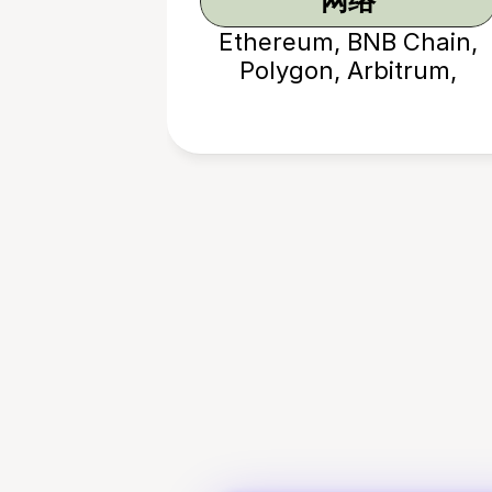
网络
Ethereum, BNB Chain,
Polygon, Arbitrum,
Optimism, Avalanche,
Base, Fantom