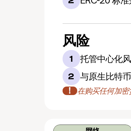
ERC-20 标
2
风险
托管中心化
1
与原生比特
2
！
在购买任何加密