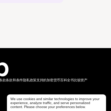
条款
条款和条件
隐私政策
支持的加密货币
百科全书
比较资产
We use cookies and similar technologies to improve your
experience, analyze traffic, and serve personalized
@ Freedx 2026
content. Please choose your preferences below.