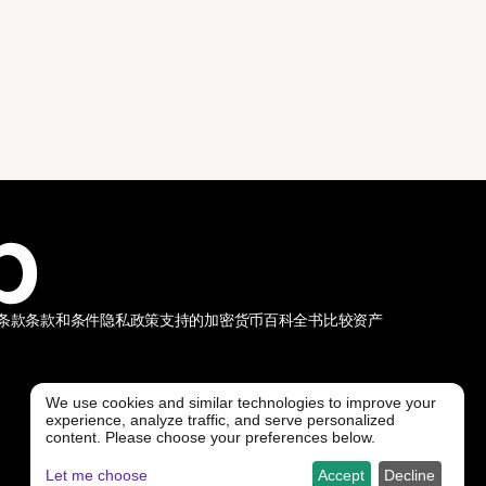
条款
条款和条件
隐私政策
支持的加密货币
百科全书
比较资产
We use cookies and similar technologies to improve your
experience, analyze traffic, and serve personalized
@ Freedx 2026
content. Please choose your preferences below.
Let me choose
Accept
Decline