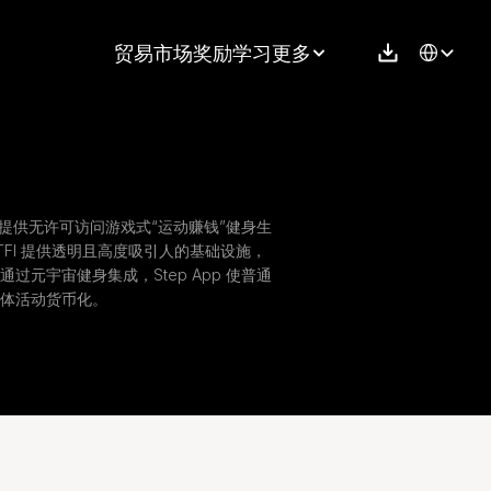
Select Langu
贸易
市场
奖励
学习
更多
戏协议，提供无许可访问游戏式“运动赚钱”健身生
 FITFI 提供透明且高度吸引人的基础设施，
元宇宙健身集成，Step App 使普通
体活动货币化。