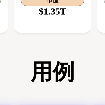
市值
$1.35T
用例