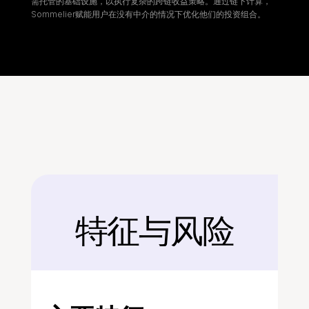
需托管的基础设施，以执行复杂的跨链收益策略。通过链下计算，
Sommelier赋能用户在没有中介的情况下优化他们的投资组合。
特征与风险
后面