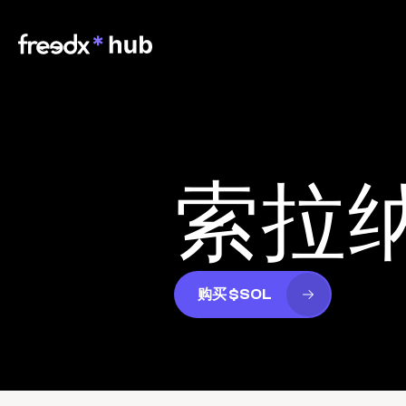
索拉
购买 $SOL