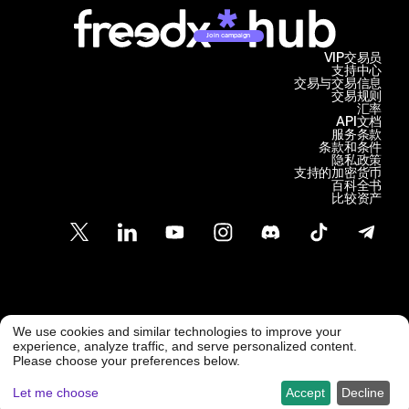
Join campaign
VIP交易员
支持中心
交易与交易信息
交易规则
汇率
API文档
服务条款
条款和条件
隐私政策
支持的加密货币
百科全书
比较资产
客户支持
We use cookies and similar technologies to improve your
@ Freedx 2026
support@freedx.com
experience, analyze traffic, and serve personalized content.
Please choose your preferences below.
Let me choose
Accept
Decline