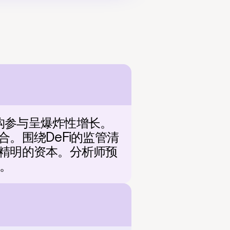
机构参与呈爆炸性增长。
合。围绕DeFi的监管清
了精明的资本。分析师预
额。
？