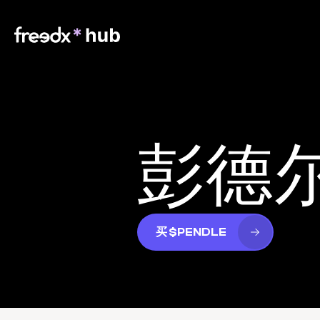
彭德
买 $PENDLE