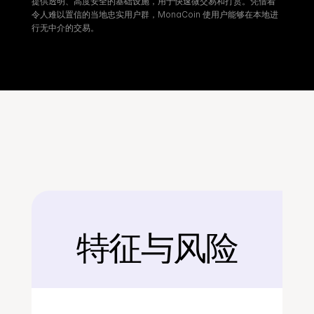
提供透明、高度安全的基础设施，用于快速微交易和打赏。凭借着
令人难以置信的当地忠实用户群，MonaCoin 使用户能够在本地进
行无中介的交易。
特征与风险
后面