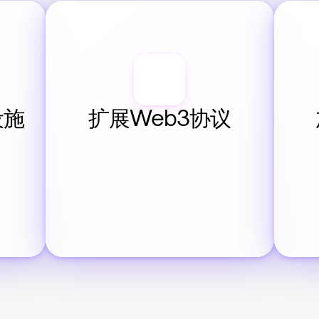
设施
扩展Web3协议