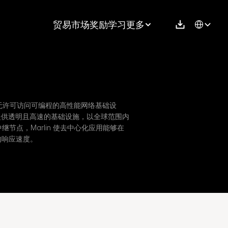
Select Langu
贸易
市场
奖励
学习
更多
络，提供无许可访问可编程的高性能网络基础设
，提供透明且高速的基础设施，以全球范围内
继节点，Marlin 使去中心化应用能够在
的响应速度。