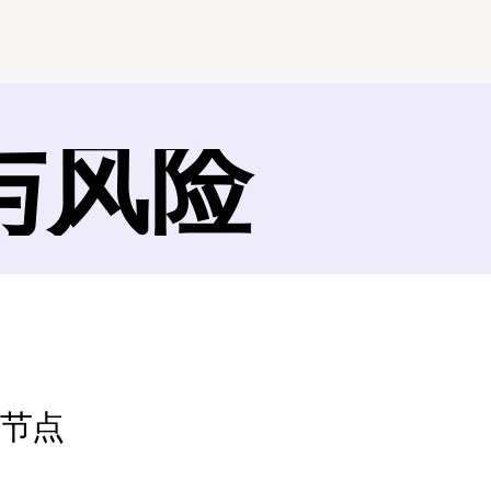
与风险
继节点