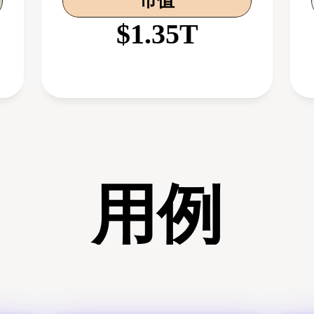
市值
$1.35T
用例