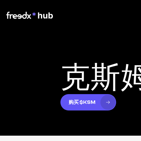
克斯
购买 $KSM