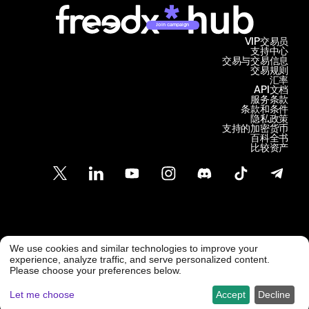
Join campaign
VIP交易员
支持中心
交易与交易信息
交易规则
汇率
API文档
服务条款
条款和条件
隐私政策
支持的加密货币
百科全书
比较资产
客户支持
We use cookies and similar technologies to improve your
@ Freedx 2026
support@freedx.com
experience, analyze traffic, and serve personalized content.
Please choose your preferences below.
Let me choose
Accept
Decline