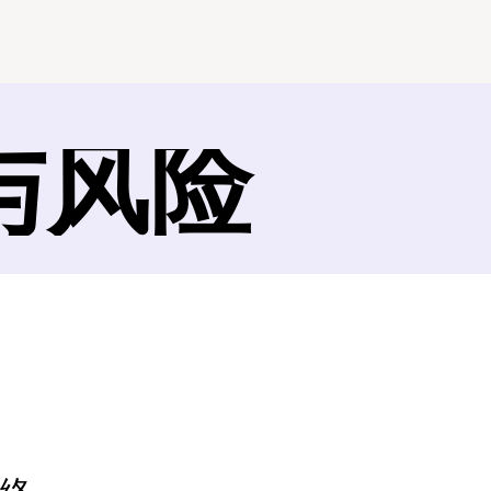
与风险
学