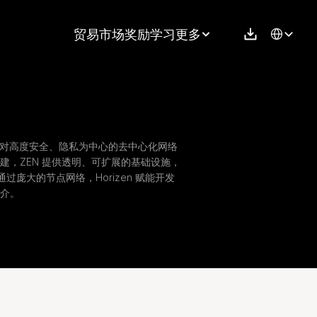
Select Langu
贸易
市场
奖励
学习
更多
链，提供对高度安全、隐私为中心的去中心化网络
建，ZEN 提供透明、可扩展的基础设施，
通过庞大的节点网络，Horizen 赋能开发
介。