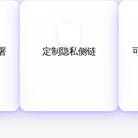
署
定制隐私侧链