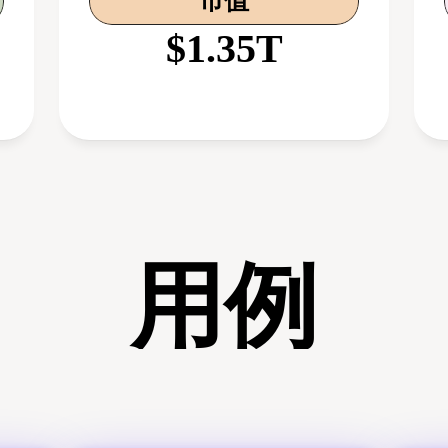
市值
$1.35T
用例