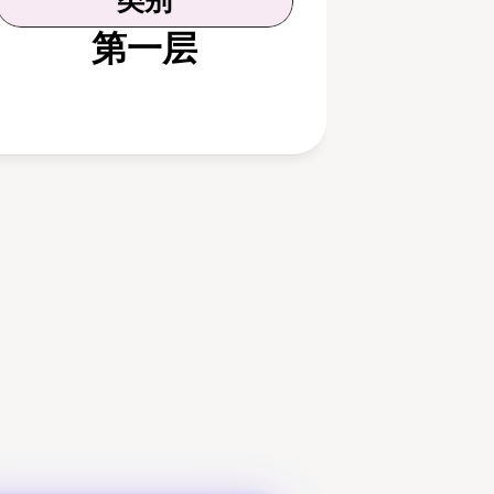
类别
第一层