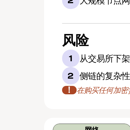
大规模节点
2
风险
从交易所下
1
侧链的复杂
2
！
在购买任何加密