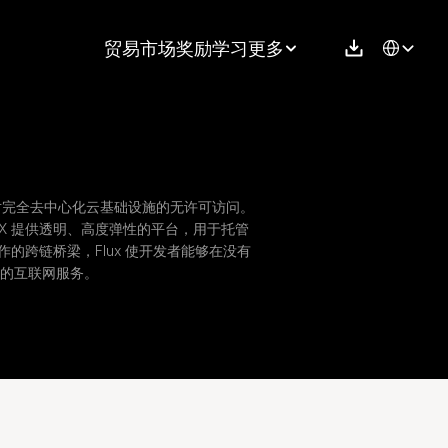
Select Langu
贸易
市场
奖励
学习
更多
链，提供对完全去中心化云基础设施的无许可访问。
X 提供透明、高度弹性的平台，用于托管 
操作的跨链桥梁，Flux 使开发者能够在没有
的互联网服务。