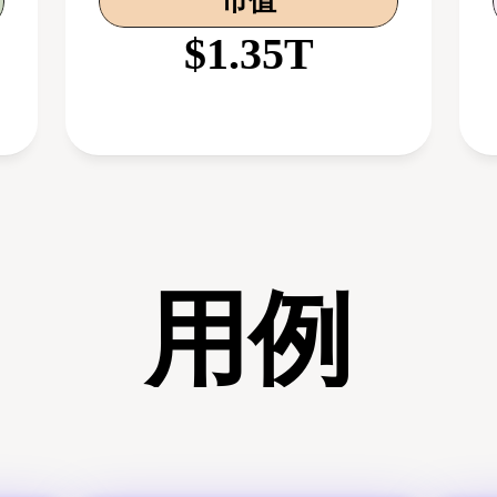
市值
$1.35T
用例