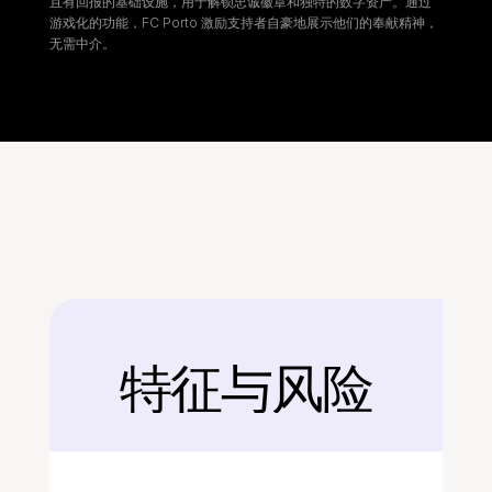
且有回报的基础设施，用于解锁忠诚徽章和独特的数字资产。通过
游戏化的功能，FC Porto 激励支持者自豪地展示他们的奉献精神，
无需中介。
特征与风险
后面