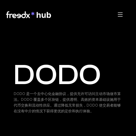
DODO
DODO 是一个去中心化金融协议，提供无许可访问主动市场做市算
法。DODO 覆盖多个区块链，提供透明、高效的资本基础设施用于
代币交换和流动性供应。通过降低无常损失，DODO 使交易者能够
在没有中介的情况下获得更优的定价和执行体验。