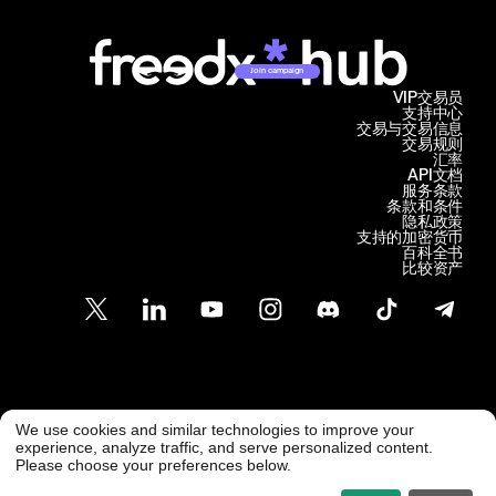
Join campaign
VIP交易员
支持中心
交易与交易信息
交易规则
汇率
API文档
服务条款
条款和条件
隐私政策
支持的加密货币
百科全书
比较资产
客户支持
We use cookies and similar technologies to improve your
@ Freedx 2026
support@freedx.com
experience, analyze traffic, and serve personalized content.
Please choose your preferences below.