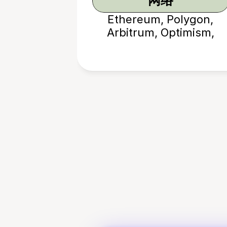
网络
Ethereum, Polygon,
Arbitrum, Optimism,
Avalanche, Base, BNB
Chain