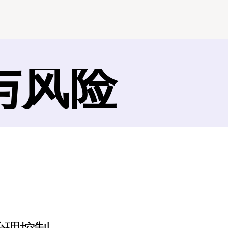
与风险
钩