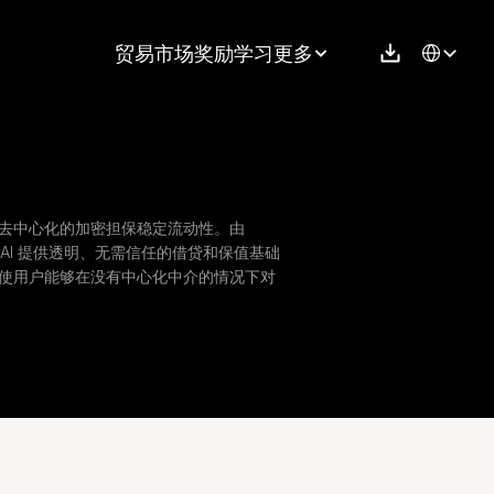
Select Langu
贸易
市场
奖励
学习
更多
问去中心化的加密担保稳定流动性。由 
构建，DAI 提供透明、无需信任的借贷和保值基础
 使用户能够在没有中心化中介的情况下对