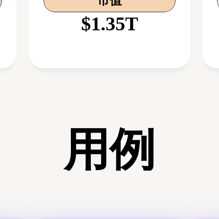
市值
$1.35T
用例