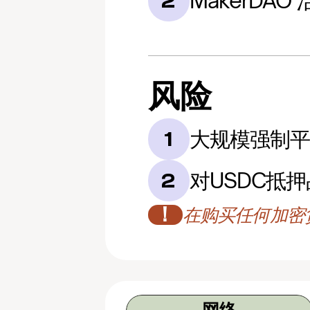
MakerDAO
2
风险
大规模强制
1
对USDC抵
2
！
在购买任何加密