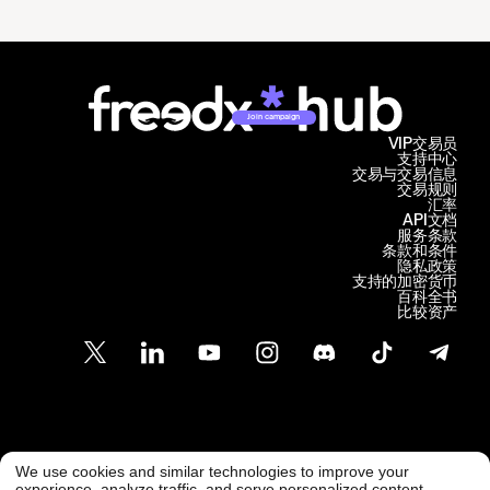
Join campaign
VIP交易员
支持中心
交易与交易信息
交易规则
汇率
API文档
服务条款
条款和条件
隐私政策
支持的加密货币
百科全书
比较资产
客户支持
We use cookies and similar technologies to improve your
@ Freedx 2026
support@freedx.com
experience, analyze traffic, and serve personalized content.