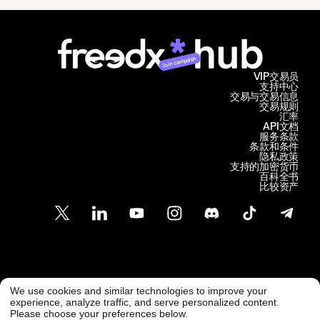
Join campaign
VIP交易员
支持中心
交易与交易信息
交易规则
汇率
API文档
服务条款
条款和条件
隐私政策
支持的加密货币
百科全书
比较资产
客户支持
We use cookies and similar technologies to improve your
@ Freedx 2026
support@freedx.com
experience, analyze traffic, and serve personalized content.
Please choose your preferences below.