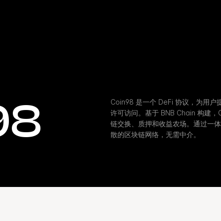
98
Coin98 是一个 DeFi 协议，
许可访问。基于 BNB Chain 构
链交换、质押和收益农场。通过一体化
散的区块链网络，无需中介。