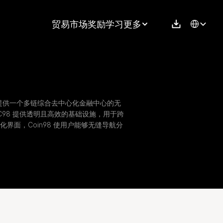
Select Langu
贸易
市场
奖励
学习
更多
为用户提供一个多链综合去中心化金融中心的无
建，C98 提供透明且高效的基础设施，用于跨
界面，Coin98 使用户能够无缝导航分