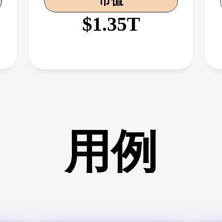
市值
$1.35T
用例