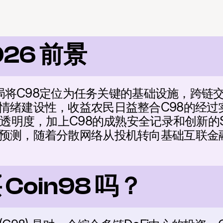
026 前景
i格局将C98定位为任务关键的基础设施，跨
情绪建设性，收益农民日益整合C98的经过
管透明度，加上C98的成熟安全记录和创新的Sp
预测，随着分散网络从投机转向基础互联金融
Coin98 吗？