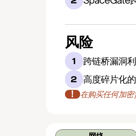
SpaceGat
2
风险
跨链桥漏洞
1
高度碎片化
2
！
在购买任何加密