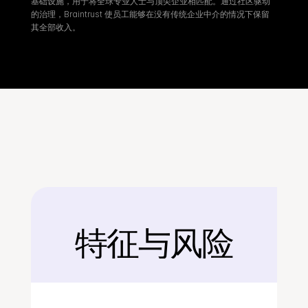
基础设施，用于将全球专业人士与顶尖企业相匹配。通过社区驱动
的治理，Braintrust 使员工能够在没有传统企业中介的情况下保留
其全部收入。
特征与风险
后面