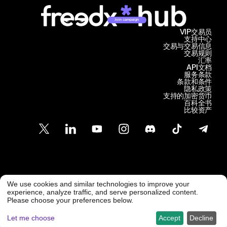
Join campaign
VIP交易员
支持中心
交易与交易信息
交易规则
汇率
API文档
服务条款
条款和条件
隐私政策
支持的加密货币
百科全书
比较资产
客户支持
We use cookies and similar technologies to improve your
@ Freedx 2026
support@freedx.com
experience, analyze traffic, and serve personalized content.
Please choose your preferences below.
Let me choose
Accept
Decline