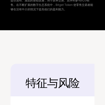
提供透明、激励的基础设施，用于跟单交易、质押和参与代币销
售。在不断扩展的数字生态系统中，Bitget Token 使零售交易者能
够在没有中介的情况下提高他们的盈利能力。
特征与风险
后面