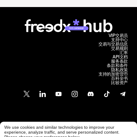
Join campaign
VIP交易员
支持中心
交易与交易信息
交易规则
汇率
API文档
服务条款
条款和条件
隐私政策
支持的加密货币
百科全书
比较资产
客户支持
We use cookies and similar technologies to improve your
@ Freedx 2026
support@freedx.com
experience, analyze traffic, and serve personalized content.
Please choose your preferences below.