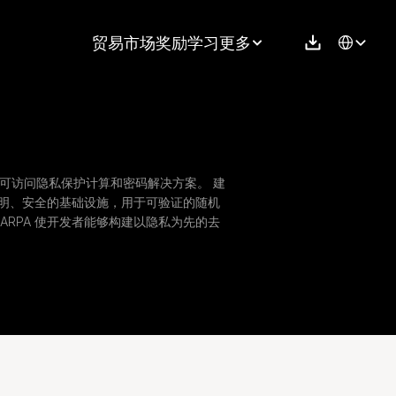
Select Langu
贸易
市场
奖励
学习
更多
无许可访问隐私保护计算和密码解决方案。 建
 提供透明、安全的基础设施，用于可验证的随机
RPA 使开发者能够构建以隐私为先的去