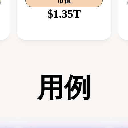
市值
$1.35T
用例