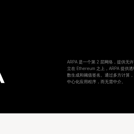
A
ARPA 是一个第 2 层网络，提供
立在 Ethereum 之上，ARPA
数生成和阈值签名。通过多方计算，A
中心化应用程序，而无需中介。