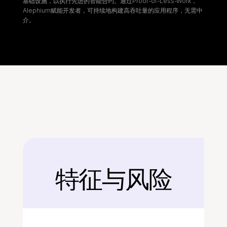
基础设施，以执行先进的智能合约。通过Proof-of-Less-Work，
Alephium赋能开发者，可持续地构建高吞吐量的应用程序，无需中
介。
特征与风险
后面