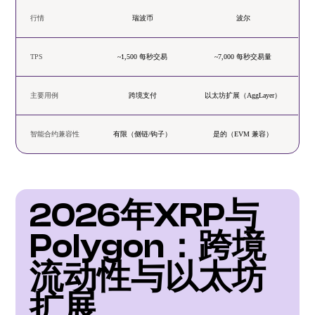
行情
瑞波币
波尔
TPS
~1,500 每秒交易
~7,000 每秒交易量
主要用例
跨境支付
以太坊扩展（AggLayer）
智能合约兼容性
有限（侧链/钩子）
是的（EVM 兼容）
2026年XRP与
Polygon：跨境
流动性与以太坊
扩展