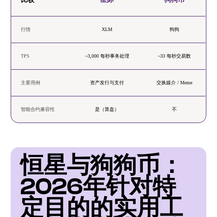
行情
XLM
狗狗
TPS
~3,000 每秒事务处理
~33 每秒交易数
主要用例
资产发行与支付
交换媒介 / Meme
智能合约兼容性
是（算盘）
不
恒星与狗狗币：
2026年针对特
定目的的实用工