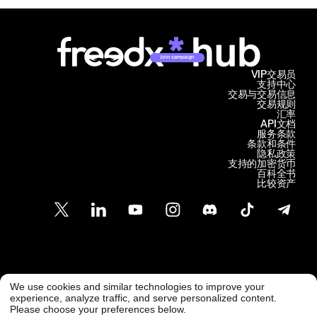
Join campaign
VIP交易员
支持中心
交易与交易信息
交易规则
汇率
API文档
服务条款
条款和条件
隐私政策
支持的加密货币
百科全书
比较资产
客户支持
We use cookies and similar technologies to improve your
@ Freedx 2026
support@freedx.com
experience, analyze traffic, and serve personalized content.
Please choose your preferences below.