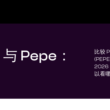
t 与 Pepe：
比较 Po
(PE
202
以看