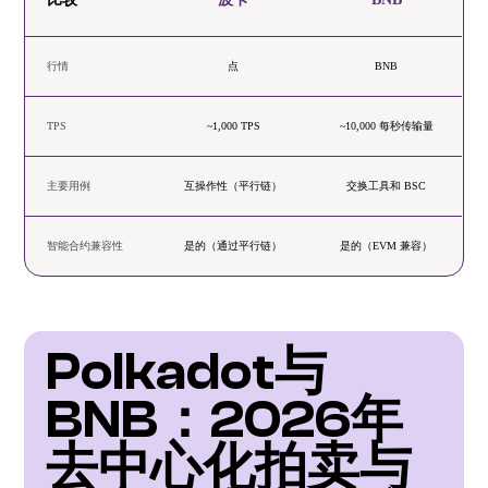
行情
点
BNB
TPS
~1,000 TPS
~10,000 每秒传输量
主要用例
互操作性（平行链）
交换工具和 BSC
智能合约兼容性
是的（通过平行链）
是的（EVM 兼容）
Polkadot与
BNB：2026年
去中心化拍卖与