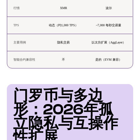
行情
XMR
波尔
TPS
动态（约1,000 TPS）
~7,000 每秒交易量
主要用例
隐私交易
以太坊扩展（AggLayer）
智能合约兼容性
不
是的（EVM 兼容）
门罗币与多边
形：2026年孤
立隐私与互操作
性扩展