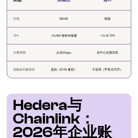
行情
HBAR
链接
TPS
~10,000 每秒传输量
~15-30 TPS
主要用例
企业DApps
去中心化预言机
智能合约兼容性
是的（EVM 兼容）
不适用（甲骨文代币）
Hedera与
Chainlink：
2026年企业账