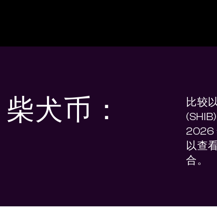
s 柴犬币：
比较以
(SH
202
以查
合。