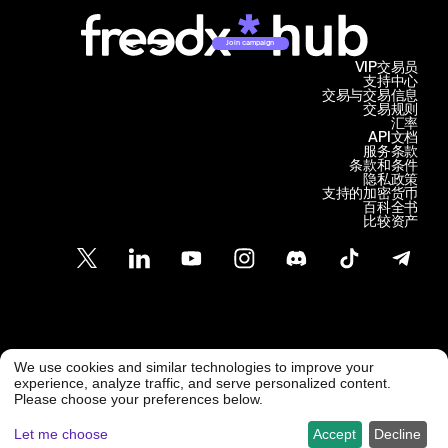
Join campaign
VIP交易员
支持中心
交易与交易信息
交易规则
汇率
API文档
服务条款
条款和条件
隐私政策
支持的加密货币
百科全书
比较资产
客户支持
We use cookies and similar technologies to improve your
@ Freedx 2026
support@freedx.com
experience, analyze traffic, and serve personalized content.
Please choose your preferences below.
Let me choose
Accept
Decline