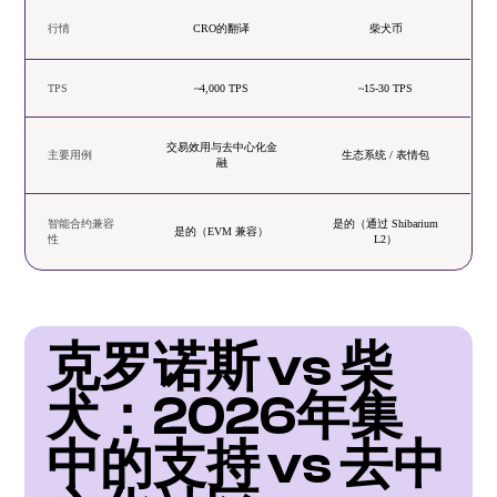
行情
CRO的翻译
柴犬币
TPS
~4,000 TPS
~15-30 TPS
交易效用与去中心化金
主要用例
生态系统 / 表情包
融
智能合约兼容
是的（通过 Shibarium
是的（EVM 兼容）
性
L2）
克罗诺斯 vs 柴
犬：2026年集
中的支持 vs 去中