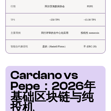
行情
阿尔茨海默病协会
PEPE
TPS
~250 TPS
~15-30 TPS
主要用例
同行评审的去中心化应用
投机性 memecoin
智能合约兼容性
是的（Haskell/Plutus）
不 (ERC-20)
Cardano vs 
Pepe：2026年
基础区块链与纯
投机