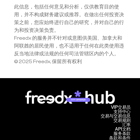
此信息，包括任何意见和分析，仅供教育目的使
用，并不构成财务建议或推荐。在做出任何投资决
策之前，您应始终进行自己的研究，并对自己的行
为和投资决策负责。
Freedx 的服务并不针对或意图供美国、加拿大和
阿联酋的居民使用，也不适用于任何在此类使用违
反当地法律或法规的任何司法管辖区内的个人。
© 2025 Freedx, 保留所有权利
Join campaign
VIP交易员
支持中心
交易与交易信息
交易规则
汇率
API文档
服务条款
条款和条件