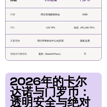
行情
阿尔茨海默病协会
XMR
TPS
~250 TPS
动态（约1,000 TPS）
主要用例
同行评审的去中心化应用
隐私交易
智能合约兼容性
是的（Haskell/Plutus）
不
2026年的卡尔
达诺与门罗币：
透明安全与绝对