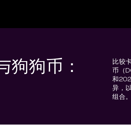
与狗狗币：
比较卡
币（D
和20
异，
组合