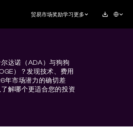
Select Langu
贸易
市场
奖励
学习
更多
尔达诺（ADA）与狗狗
OGE）？发现技术、费用
26年市场潜力的确切差
以了解哪个更适合您的投资
。