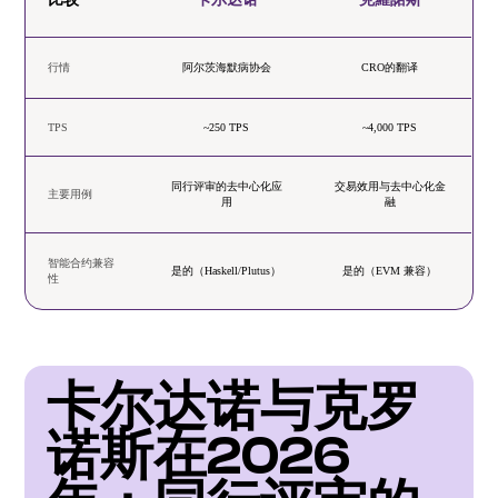
行情
阿尔茨海默病协会
CRO的翻译
TPS
~250 TPS
~4,000 TPS
同行评审的去中心化应
交易效用与去中心化金
主要用例
用
融
智能合约兼容
是的（Haskell/Plutus）
是的（EVM 兼容）
性
卡尔达诺与克罗
诺斯在2026