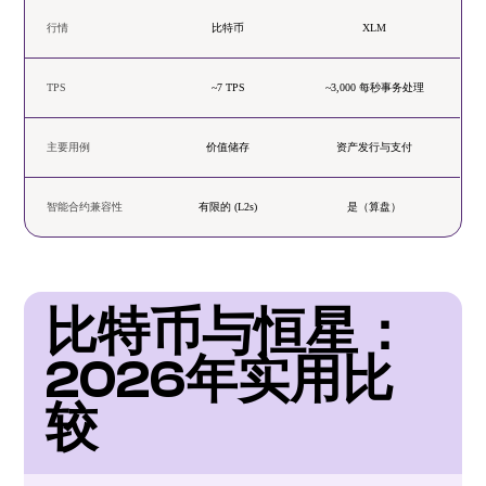
行情
比特币
XLM
TPS
~7 TPS
~3,000 每秒事务处理
主要用例
价值储存
资产发行与支付
智能合约兼容性
有限的 (L2s)
是（算盘）
比特币与恒星：
2026年实用比
较