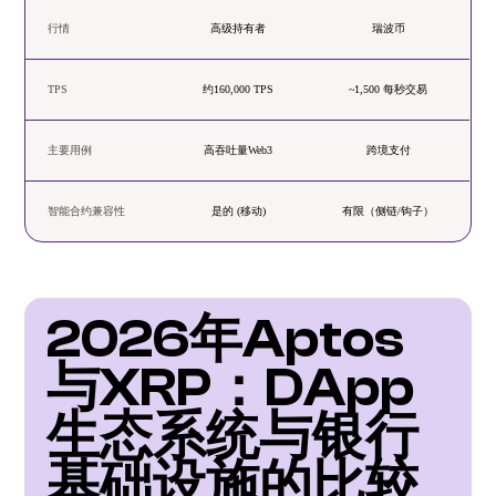
行情
高级持有者
瑞波币
TPS
约160,000 TPS
~1,500 每秒交易
主要用例
高吞吐量Web3
跨境支付
智能合约兼容性
是的 (移动)
有限（侧链/钩子）
2026年Aptos
与XRP：DApp
生态系统与银行
基础设施的比较