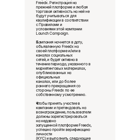
Freedx. Регистрация на 
прежней платформе и любая 
торговая активность на ней не 
будут учитываться для 
квалификации в соответствии 
с Правилами и 
условиями этой кампании 
Launch Campaign. 
Кампания начнется в дату, 
объявленную Freedx на 
своей платформе и/или в 
каналах социальных 
сетей, и будет активна в 
течение периода, указанного в 
маркетинговых материалах, 
опубликованных на 
официальных 
каналах, или до более 
раннего прекращения со 
стороны Freedx по ее 
собственному усмотрению. 
Чтобы принять участие в 
кампании и претендовать на 
вознаграждение, пользователи 
должны зарегистрироваться 
на недавно 
запущенной платформе Freedx, 
успешно пройти верификацию 
личности 
(KYC) и выполнить следующие 