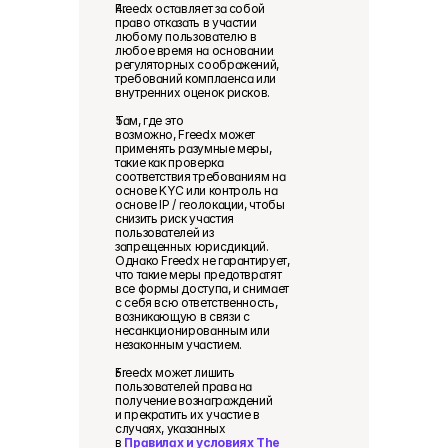
Freedx оставляет за собой 
право отказать в участии 
любому пользователю в 
любое время на основании 
регуляторных соображений, 
требований комплаенса или 
внутренних оценок рисков. 
Там, где это 
возможно, Freedx может 
применять разумные меры, 
такие как проверка 
соответствия требованиям на 
основе KYC или контроль на 
основе IP / геолокации, чтобы 
снизить риск участия 
пользователей из 
запрещенных юрисдикций. 
Однако Freedx не гарантирует, 
что такие меры предотвратят 
все формы доступа, и снимает 
с себя всю ответственность, 
возникающую в связи с 
несанкционированным или 
незаконным участием. 
Freedx может лишить 
пользователей права на 
получение вознаграждений 
и прекратить их участие в 
случаях, указанных 
в 
Правилах и условиях The 