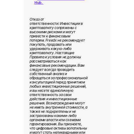
Hub.
Отказ от 
ответственности: Инвестиции в 
криптовалюту сопряжены с 
высокими рисками и могут 
привести к финансовым 
потерям. Freedx не рекомендует 
покупать, продавать или 
удерживать какую-либо 
криптовалюту. Настоящие 
Правила и условия не должны 
рассматриваться как 
финансовые рекомендации. Вам 
следует всегда проводить 
собственный анализ и 
обращаться за профессиональной 
консультацией перед принятием 
любых инвестиционных решений, 
и вы несете единоличную 
ответственность за свои 
действия и инвестиционные 
реше
н
ия. Вознаграждения могут 
не иметь внутренней стоимости, а 
также не подкреплены и не 
застрахованы какими-либо 
органами власти или схемами 
гарантирования. Вы признаете, 
что цифровые активы волатильны 
и могут стать
неликвидными или 