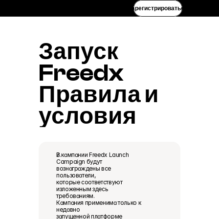
Зарегистрироваться
Запуск 
Freedx
Правила и 
условия
В кампании Freedx Launch 
Campaign будут 
вознаграждены все 
пользователи, 
которые соответствуют 
изложенным здесь 
требованиям. 
Кампания применима только к 
недавно 
запущенной платформе 