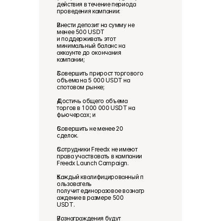
действия в течение периода 
проведения кампании: 
Внести депозит на сумму не 
менее 500 USDT 
и поддерживать этот 
минимальный баланс на 
аккаунте до окончания 
кампании; 
Совершить прирост торгового 
объема на 5 000 USDT на 
спотовом рынке;  
Достичь общего объема 
торгов в 1 000 000 USDT на 
фьючерсах; и 
Совершить не менее 20 
сделок.  
Сотрудники Freedx не имеют 
права участвовать в кампании 
Freedx Launch Campaign. 
Каждый квалифицированный п
ользователь 
получит единоразовое вознагр
аждение в размере 500 
USDT.  
Вознаграждения будут 