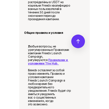
распределены в USDT на 
кошельки Freedx квалифициро
ванных пользователей в 
течение 30 дней после 
окончания периода 
проведения кампании.  
Общие правила и условия
Любые вопросы, не 
урегулированные Правилами 
кампании Freedx Launch 
Campaign, 
регулируются 
Правилами и 
условиями The Hub. 
Freedx оставляет за собой 
право изменять Правила и 
условия кампании 
Freedx Launch Campaign в 
любое время без 
предварительного 
уведомления. Freedx будет стр
емиться уведомить 
вас о существенных 
изменениях, когда 
это возможно. 