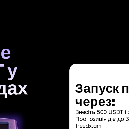
е 
у 
дах
Запуск 
через:
Внесіть 500 USDT і 
Пропозиція діє до 3
freedx.am