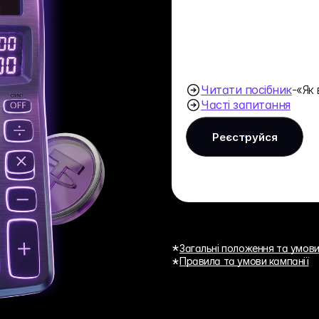
1
2
Депозит
Т
Заберіть 500 USDT 
Trade 
після 31 липня та 
spot.
подвойте свій 
депозит!
Читати посібник
-
«Як 
Часті запитання
Реєструйся
Загальні положення та умов
Правила та умови кампанії